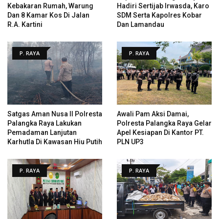
Kebakaran Rumah, Warung
Hadiri Sertijab Irwasda, Karo
Dan 8 Kamar Kos Di Jalan
SDM Serta Kapolres Kobar
R.A. Kartini
Dan Lamandau
P. RAYA
P. RAYA
Satgas Aman Nusa II Polresta
Awali Pam Aksi Damai,
Palangka Raya Lakukan
Polresta Palangka Raya Gelar
Pemadaman Lanjutan
Apel Kesiapan Di Kantor PT.
Karhutla Di Kawasan Hiu Putih
PLN UP3
P. RAYA
P. RAYA