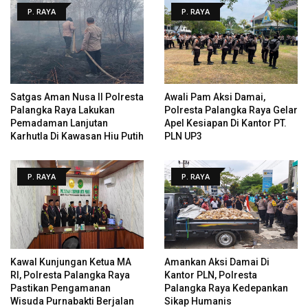
P. RAYA
P. RAYA
Satgas Aman Nusa II Polresta
Awali Pam Aksi Damai,
Palangka Raya Lakukan
Polresta Palangka Raya Gelar
Pemadaman Lanjutan
Apel Kesiapan Di Kantor PT.
Karhutla Di Kawasan Hiu Putih
PLN UP3
P. RAYA
P. RAYA
Kawal Kunjungan Ketua MA
Amankan Aksi Damai Di
RI, Polresta Palangka Raya
Kantor PLN, Polresta
Pastikan Pengamanan
Palangka Raya Kedepankan
Wisuda Purnabakti Berjalan
Sikap Humanis