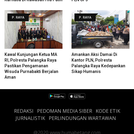
P. RAYA
P. RAYA
Kawal Kunjungan Ketua MA
Amankan Aksi Damai Di
RI, Polresta Palangka Raya
Kantor PLN, Polresta
Pastikan Pengamanan
Palangka Raya Kedepankan
Wisuda Purnabakti Berjalan
Sikap Humanis
Aman
REDAKSI
PEDOMAN MEDIA SIBER
KODE ETIK
JURNALISTIK
PERLINDUNGAN WARTAWAN
@2020 www.humabetang.com