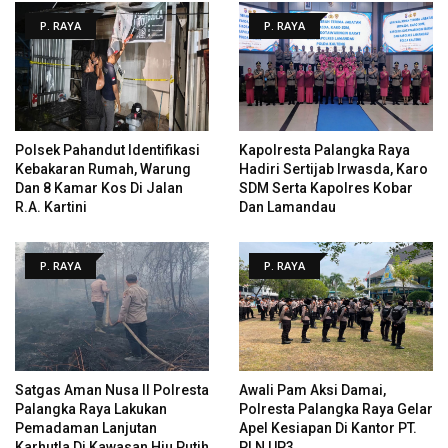
P. RAYA
P. RAYA
Polsek Pahandut Identifikasi
Kapolresta Palangka Raya
Kebakaran Rumah, Warung
Hadiri Sertijab Irwasda, Karo
Dan 8 Kamar Kos Di Jalan
SDM Serta Kapolres Kobar
R.A. Kartini
Dan Lamandau
P. RAYA
P. RAYA
Satgas Aman Nusa II Polresta
Awali Pam Aksi Damai,
Palangka Raya Lakukan
Polresta Palangka Raya Gelar
Pemadaman Lanjutan
Apel Kesiapan Di Kantor PT.
Karhutla Di Kawasan Hiu Putih
PLN UP3