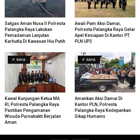
Satgas Aman Nusa II Polresta
Awali Pam Aksi Damai,
Palangka Raya Lakukan
Polresta Palangka Raya Gelar
Pemadaman Lanjutan
Apel Kesiapan Di Kantor PT.
Karhutla Di Kawasan Hiu Putih
PLN UP3
P. RAYA
P. RAYA
Kawal Kunjungan Ketua MA
Amankan Aksi Damai Di
RI, Polresta Palangka Raya
Kantor PLN, Polresta
Pastikan Pengamanan
Palangka Raya Kedepankan
Wisuda Purnabakti Berjalan
Sikap Humanis
Aman