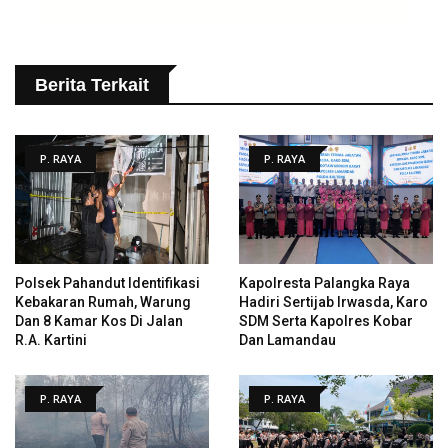
Berita Terkait
P. RAYA
P. RAYA
Polsek Pahandut Identifikasi
Kapolresta Palangka Raya
Kebakaran Rumah, Warung
Hadiri Sertijab Irwasda, Karo
Dan 8 Kamar Kos Di Jalan
SDM Serta Kapolres Kobar
R.A. Kartini
Dan Lamandau
P. RAYA
P. RAYA