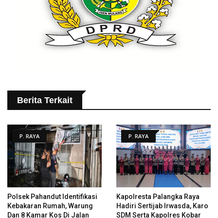
Berita Terkait
P. RAYA
P. RAYA
Polsek Pahandut Identifikasi
Kapolresta Palangka Raya
Kebakaran Rumah, Warung
Hadiri Sertijab Irwasda, Karo
Dan 8 Kamar Kos Di Jalan
SDM Serta Kapolres Kobar