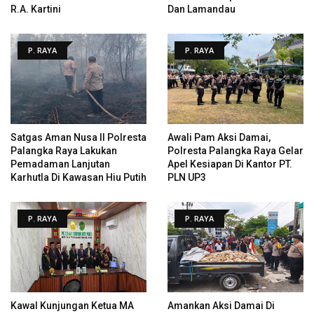
R.A. Kartini
Dan Lamandau
P. RAYA
P. RAYA
Satgas Aman Nusa II Polresta
Awali Pam Aksi Damai,
Palangka Raya Lakukan
Polresta Palangka Raya Gelar
Pemadaman Lanjutan
Apel Kesiapan Di Kantor PT.
Karhutla Di Kawasan Hiu Putih
PLN UP3
P. RAYA
P. RAYA
Kawal Kunjungan Ketua MA
Amankan Aksi Damai Di