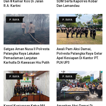
Dan 8 Kamar Kos Di Jalan
SDM Serta Kapolres Kobar
R.A. Kartini
Dan Lamandau
P. RAYA
P. RAYA
Satgas Aman Nusa II Polresta
Awali Pam Aksi Damai,
Palangka Raya Lakukan
Polresta Palangka Raya Gelar
Pemadaman Lanjutan
Apel Kesiapan Di Kantor PT.
Karhutla Di Kawasan Hiu Putih
PLN UP3
P. RAYA
P. RAYA
Kawal Kunjungan Ketua MA
Amankan Aksi Damai Di