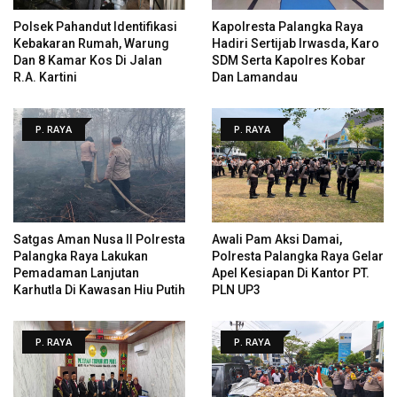
Polsek Pahandut Identifikasi
Kapolresta Palangka Raya
Kebakaran Rumah, Warung
Hadiri Sertijab Irwasda, Karo
Dan 8 Kamar Kos Di Jalan
SDM Serta Kapolres Kobar
R.A. Kartini
Dan Lamandau
P. RAYA
P. RAYA
Satgas Aman Nusa II Polresta
Awali Pam Aksi Damai,
Palangka Raya Lakukan
Polresta Palangka Raya Gelar
Pemadaman Lanjutan
Apel Kesiapan Di Kantor PT.
Karhutla Di Kawasan Hiu Putih
PLN UP3
P. RAYA
P. RAYA