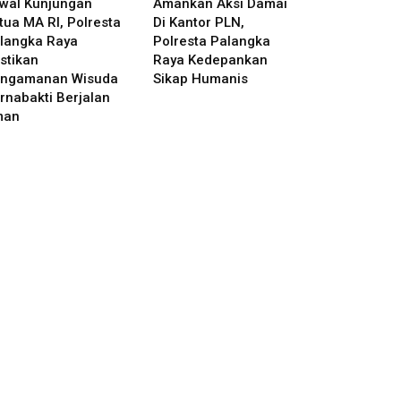
wal Kunjungan
Amankan Aksi Damai
tua MA RI, Polresta
Di Kantor PLN,
langka Raya
Polresta Palangka
stikan
Raya Kedepankan
ngamanan Wisuda
Sikap Humanis
rnabakti Berjalan
man