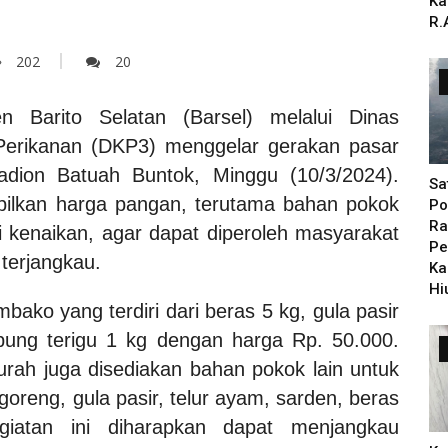
Ka
R.
202
20
 Barito Selatan (Barsel) melalui Dinas
Perikanan (DKP3) menggelar gerakan pasar
dion Batuah Buntok, Minggu (10/3/2024).
Sa
abilkan harga pangan, terutama bahan pokok
Po
Ra
 kenaikan, agar dapat diperoleh masyarakat
Pe
terjangkau.
Ka
Hi
ako yang terdiri dari beras 5 kg, gula pasir
epung terigu 1 kg dengan harga Rp. 50.000.
urah juga disediakan bahan pokok lain untuk
goreng, gula pasir, telur ayam, sarden, beras
giatan ini diharapkan dapat menjangkau