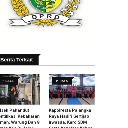
Berita Terkait
P. RAYA
P. RAYA
lsek Pahandut
Kapolresta Palangka
entifikasi Kebakaran
Raya Hadiri Sertijab
mah, Warung Dan 8
Irwasda, Karo SDM