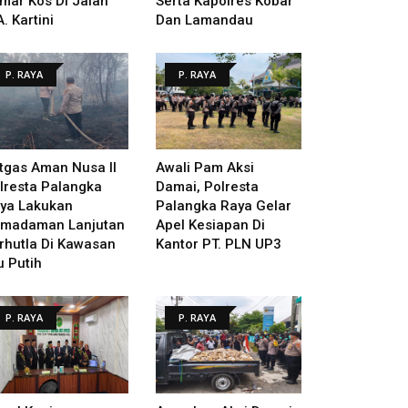
mar Kos Di Jalan
Serta Kapolres Kobar
A. Kartini
Dan Lamandau
P. RAYA
P. RAYA
tgas Aman Nusa II
Awali Pam Aksi
lresta Palangka
Damai, Polresta
ya Lakukan
Palangka Raya Gelar
madaman Lanjutan
Apel Kesiapan Di
rhutla Di Kawasan
Kantor PT. PLN UP3
u Putih
P. RAYA
P. RAYA