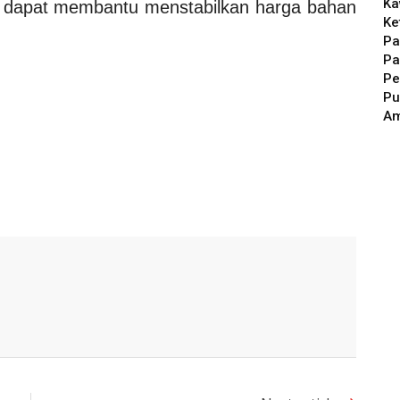
Ka
dapat membantu menstabilkan harga bahan
Ke
Pa
Pa
Pe
Pu
A