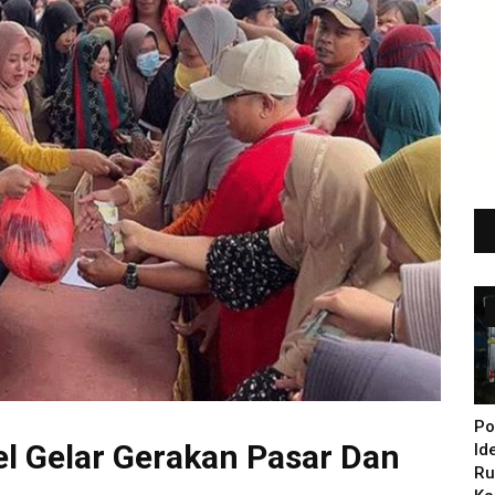
Po
l Gelar Gerakan Pasar Dan
Id
Ru