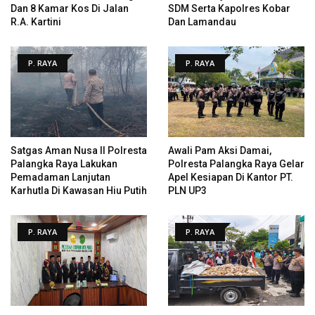
Dan 8 Kamar Kos Di Jalan
SDM Serta Kapolres Kobar
R.A. Kartini
Dan Lamandau
P. RAYA
P. RAYA
Satgas Aman Nusa II Polresta
Awali Pam Aksi Damai,
Palangka Raya Lakukan
Polresta Palangka Raya Gelar
Pemadaman Lanjutan
Apel Kesiapan Di Kantor PT.
Karhutla Di Kawasan Hiu Putih
PLN UP3
P. RAYA
P. RAYA