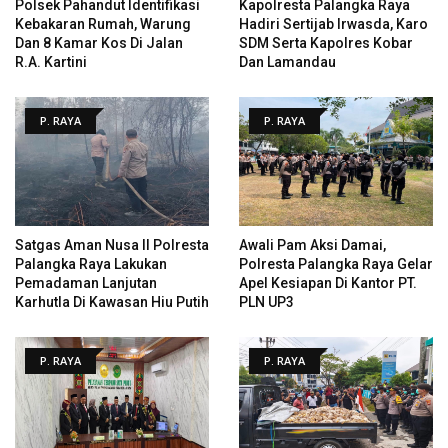
Polsek Pahandut Identifikasi
Kapolresta Palangka Raya
Kebakaran Rumah, Warung
Hadiri Sertijab Irwasda, Karo
Dan 8 Kamar Kos Di Jalan
SDM Serta Kapolres Kobar
R.A. Kartini
Dan Lamandau
P. RAYA
P. RAYA
Satgas Aman Nusa II Polresta
Awali Pam Aksi Damai,
Palangka Raya Lakukan
Polresta Palangka Raya Gelar
Pemadaman Lanjutan
Apel Kesiapan Di Kantor PT.
Karhutla Di Kawasan Hiu Putih
PLN UP3
P. RAYA
P. RAYA