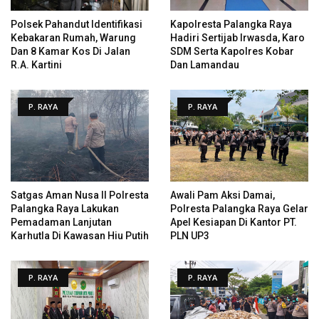
Polsek Pahandut Identifikasi
Kapolresta Palangka Raya
Kebakaran Rumah, Warung
Hadiri Sertijab Irwasda, Karo
Dan 8 Kamar Kos Di Jalan
SDM Serta Kapolres Kobar
R.A. Kartini
Dan Lamandau
P. RAYA
P. RAYA
Satgas Aman Nusa II Polresta
Awali Pam Aksi Damai,
Palangka Raya Lakukan
Polresta Palangka Raya Gelar
Pemadaman Lanjutan
Apel Kesiapan Di Kantor PT.
Karhutla Di Kawasan Hiu Putih
PLN UP3
P. RAYA
P. RAYA