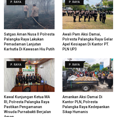
P. RAYA
P. RAYA
Satgas Aman Nusa II Polresta
Awali Pam Aksi Damai,
Palangka Raya Lakukan
Polresta Palangka Raya Gelar
Pemadaman Lanjutan
Apel Kesiapan Di Kantor PT.
Karhutla Di Kawasan Hiu Putih
PLN UP3
P. RAYA
P. RAYA
Kawal Kunjungan Ketua MA
Amankan Aksi Damai Di
RI, Polresta Palangka Raya
Kantor PLN, Polresta
Pastikan Pengamanan
Palangka Raya Kedepankan
Wisuda Purnabakti Berjalan
Sikap Humanis
Aman