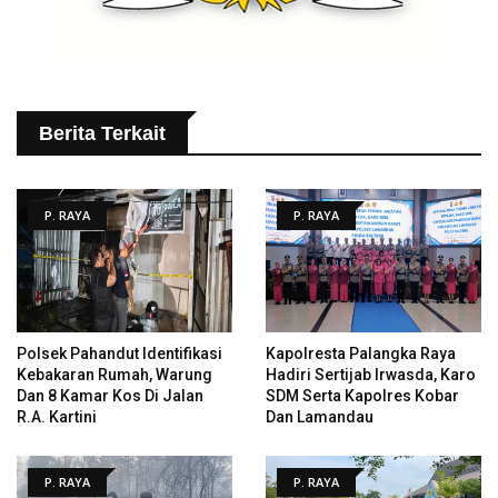
Berita Terkait
P. RAYA
P. RAYA
Polsek Pahandut Identifikasi
Kapolresta Palangka Raya
Kebakaran Rumah, Warung
Hadiri Sertijab Irwasda, Karo
Dan 8 Kamar Kos Di Jalan
SDM Serta Kapolres Kobar
R.A. Kartini
Dan Lamandau
P. RAYA
P. RAYA