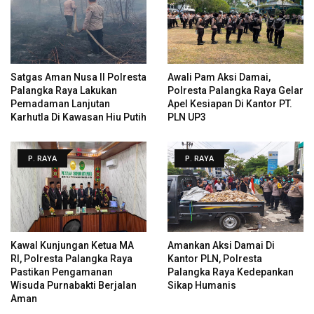
Satgas Aman Nusa II Polresta
Awali Pam Aksi Damai,
Palangka Raya Lakukan
Polresta Palangka Raya Gelar
Pemadaman Lanjutan
Apel Kesiapan Di Kantor PT.
Karhutla Di Kawasan Hiu Putih
PLN UP3
P. RAYA
P. RAYA
Kawal Kunjungan Ketua MA
Amankan Aksi Damai Di
RI, Polresta Palangka Raya
Kantor PLN, Polresta
Pastikan Pengamanan
Palangka Raya Kedepankan
Wisuda Purnabakti Berjalan
Sikap Humanis
Aman