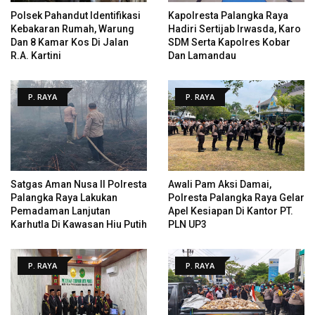
Polsek Pahandut Identifikasi
Kapolresta Palangka Raya
Kebakaran Rumah, Warung
Hadiri Sertijab Irwasda, Karo
Dan 8 Kamar Kos Di Jalan
SDM Serta Kapolres Kobar
R.A. Kartini
Dan Lamandau
P. RAYA
P. RAYA
Satgas Aman Nusa II Polresta
Awali Pam Aksi Damai,
Palangka Raya Lakukan
Polresta Palangka Raya Gelar
Pemadaman Lanjutan
Apel Kesiapan Di Kantor PT.
Karhutla Di Kawasan Hiu Putih
PLN UP3
P. RAYA
P. RAYA