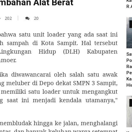
mbahan Alat Berat
Ka
R.
202
20
hwa satu unit loader yang ada saat ini
 sampah di Kota Sampit. Hal tersebut
Lingkungan Hidup (DLH) Kabupaten
Sa
hmoer.
Po
Ra
Pe
tika diwawancarai oleh salah satu awak
Ka
ng meluber di Depo dekat SMPN 3 Sampit,
Hi
a memiliki satu loader untuk mengangkut
g saat ini menjadi kendala utamanya,"
 membludak hingga ke jalan, menghalangi
ntas. dan banyak keluhan warga setempat