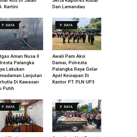
mar Kos Di Jalan
Serta Kapolres Kobar
A. Kartini
Dan Lamandau
P. RAYA
P. RAYA
tgas Aman Nusa II
Awali Pam Aksi
lresta Palangka
Damai, Polresta
ya Lakukan
Palangka Raya Gelar
madaman Lanjutan
Apel Kesiapan Di
rhutla Di Kawasan
Kantor PT. PLN UP3
u Putih
P. RAYA
P. RAYA