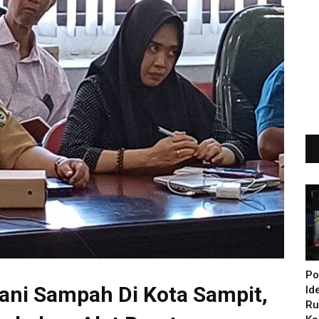
Po
ni Sampah Di Kota Sampit,
Id
Ru