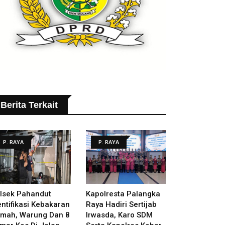
Berita Terkait
P. RAYA
P. RAYA
lsek Pahandut
Kapolresta Palangka
entifikasi Kebakaran
Raya Hadiri Sertijab
mah, Warung Dan 8
Irwasda, Karo SDM