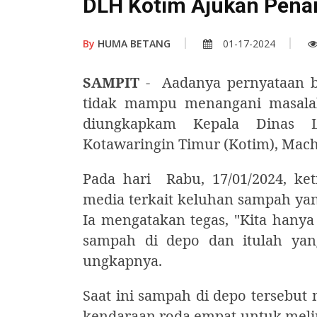
DLH Kotim Ajukan Pena
By
HUMA BETANG
01-17-2024
SAMPIT
- Aadanya pernyataan ba
tidak mampu menangani masalah
diungkapkam Kepala Dinas 
Kotawaringin Timur (Kotim), Mac
Pada hari Rabu, 17/01/2024, ke
media terkait keluhan sampah ya
Ia mengatakan tegas, "Kita hany
sampah di depo dan itulah yan
ungkapnya.
Saat ini sampah di depo tersebut
kendaraan roda empat untuk meli