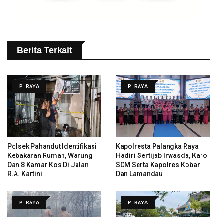
Berita Terkait
P. RAYA
P. RAYA
Polsek Pahandut Identifikasi
Kapolresta Palangka Raya
Kebakaran Rumah, Warung
Hadiri Sertijab Irwasda, Karo
Dan 8 Kamar Kos Di Jalan
SDM Serta Kapolres Kobar
R.A. Kartini
Dan Lamandau
P. RAYA
P. RAYA