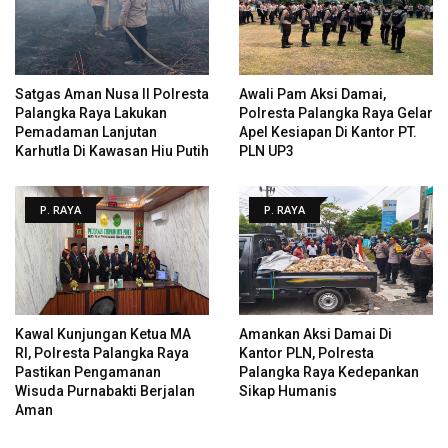
Satgas Aman Nusa II Polresta
Awali Pam Aksi Damai,
Palangka Raya Lakukan
Polresta Palangka Raya Gelar
Pemadaman Lanjutan
Apel Kesiapan Di Kantor PT.
Karhutla Di Kawasan Hiu Putih
PLN UP3
P. RAYA
P. RAYA
Kawal Kunjungan Ketua MA
Amankan Aksi Damai Di
RI, Polresta Palangka Raya
Kantor PLN, Polresta
Pastikan Pengamanan
Palangka Raya Kedepankan
Wisuda Purnabakti Berjalan
Sikap Humanis
Aman