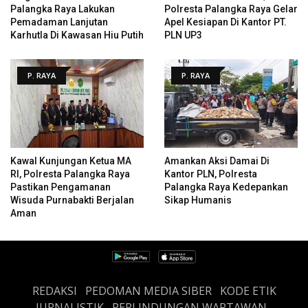
Palangka Raya Lakukan
Polresta Palangka Raya Gelar
Pemadaman Lanjutan
Apel Kesiapan Di Kantor PT.
Karhutla Di Kawasan Hiu Putih
PLN UP3
P. RAYA
P. RAYA
Kawal Kunjungan Ketua MA
Amankan Aksi Damai Di
RI, Polresta Palangka Raya
Kantor PLN, Polresta
Pastikan Pengamanan
Palangka Raya Kedepankan
Wisuda Purnabakti Berjalan
Sikap Humanis
Aman
REDAKSI
PEDOMAN MEDIA SIBER
KODE ETIK
JURNALISTIK
PERLINDUNGAN WARTAWAN