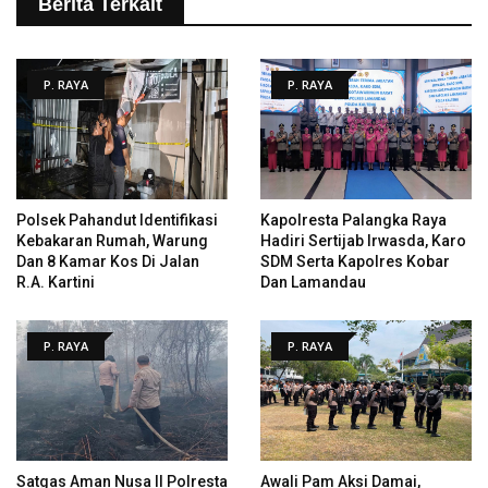
Berita Terkait
P. RAYA
P. RAYA
Polsek Pahandut Identifikasi
Kapolresta Palangka Raya
Kebakaran Rumah, Warung
Hadiri Sertijab Irwasda, Karo
Dan 8 Kamar Kos Di Jalan
SDM Serta Kapolres Kobar
R.A. Kartini
Dan Lamandau
P. RAYA
P. RAYA
Satgas Aman Nusa II Polresta
Awali Pam Aksi Damai,