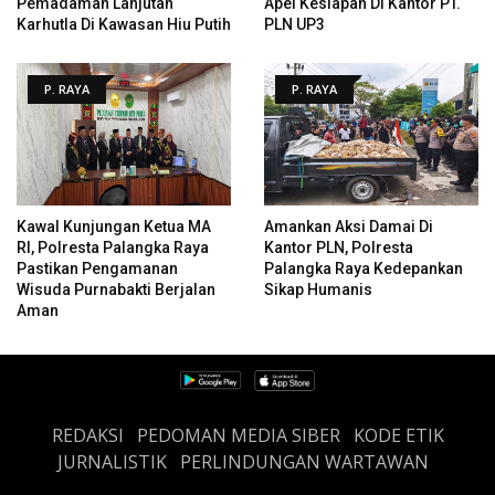
Pemadaman Lanjutan
Apel Kesiapan Di Kantor PT.
Karhutla Di Kawasan Hiu Putih
PLN UP3
P. RAYA
P. RAYA
Kawal Kunjungan Ketua MA
Amankan Aksi Damai Di
RI, Polresta Palangka Raya
Kantor PLN, Polresta
Pastikan Pengamanan
Palangka Raya Kedepankan
Wisuda Purnabakti Berjalan
Sikap Humanis
Aman
REDAKSI
PEDOMAN MEDIA SIBER
KODE ETIK
JURNALISTIK
PERLINDUNGAN WARTAWAN