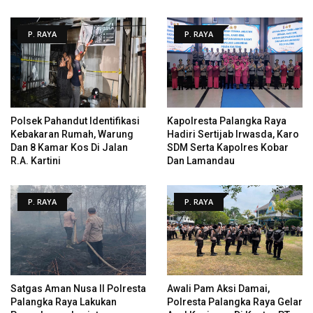
P. RAYA
P. RAYA
Polsek Pahandut Identifikasi
Kapolresta Palangka Raya
Kebakaran Rumah, Warung
Hadiri Sertijab Irwasda, Karo
Dan 8 Kamar Kos Di Jalan
SDM Serta Kapolres Kobar
R.A. Kartini
Dan Lamandau
P. RAYA
P. RAYA
Satgas Aman Nusa II Polresta
Awali Pam Aksi Damai,
Palangka Raya Lakukan
Polresta Palangka Raya Gelar