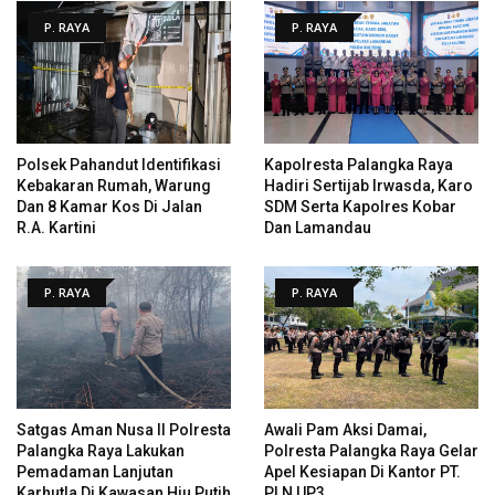
P. RAYA
P. RAYA
Polsek Pahandut Identifikasi
Kapolresta Palangka Raya
Kebakaran Rumah, Warung
Hadiri Sertijab Irwasda, Karo
Dan 8 Kamar Kos Di Jalan
SDM Serta Kapolres Kobar
R.A. Kartini
Dan Lamandau
P. RAYA
P. RAYA
Satgas Aman Nusa II Polresta
Awali Pam Aksi Damai,
Palangka Raya Lakukan
Polresta Palangka Raya Gelar
Pemadaman Lanjutan
Apel Kesiapan Di Kantor PT.
Karhutla Di Kawasan Hiu Putih
PLN UP3