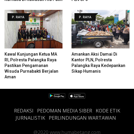
P. RAYA
P. RAYA
Kawal Kunjungan Ketua MA
Amankan Aksi Damai Di
RI, Polresta Palangka Raya
Kantor PLN, Polresta
Pastikan Pengamanan
Palangka Raya Kedepankan
Wisuda Purnabakti Berjalan
Sikap Humanis
Aman
REDAKSI
PEDOMAN MEDIA SIBER
KODE ETIK
JURNALISTIK
PERLINDUNGAN WARTAWAN
@2020 www.humabetang.com