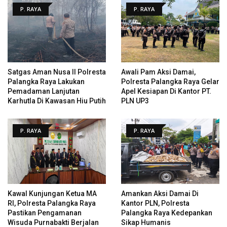
P. RAYA
P. RAYA
Satgas Aman Nusa II Polresta
Awali Pam Aksi Damai,
Palangka Raya Lakukan
Polresta Palangka Raya Gelar
Pemadaman Lanjutan
Apel Kesiapan Di Kantor PT.
Karhutla Di Kawasan Hiu Putih
PLN UP3
P. RAYA
P. RAYA
Kawal Kunjungan Ketua MA
Amankan Aksi Damai Di
RI, Polresta Palangka Raya
Kantor PLN, Polresta
Pastikan Pengamanan
Palangka Raya Kedepankan
Wisuda Purnabakti Berjalan
Sikap Humanis