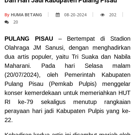
Dan Hari Jadi Kabupaten Pulang Pisau
By
HUMA BETANG
08-20-2024
202
20
PULANG PISAU
–
Bertempat
di Stadion
Olahraga JM Sanusi, dengan menghadirkan
dua artis populer, yaitu Tri Suaka dan Nabila
Maharani.
P
ada
hari
Selasa malam
(20/
0
7
/2024
)
, oleh Pemerintah Kabupaten
Pulang Pisau (Pemkab Pulpis) menggelar
konser kemerdekaan untuk memeriahkan HUT
RI ke-79 sekaligus menutup rangkaian
perayaan hari jadi Kabupaten Pulpis yang ke-
22.
Kehadiran kedua artis ini disambut meriah oleh