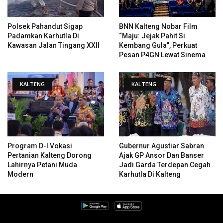
Polsek Pahandut Sigap
BNN Kalteng Nobar Film
Padamkan Karhutla Di
“Maju: Jejak Pahit Si
Kawasan Jalan Tingang XXII
Kembang Gula”, Perkuat
Pesan P4GN Lewat Sinema
KALTENG
KALTENG
Program D-I Vokasi
Gubernur Agustiar Sabran
Pertanian Kalteng Dorong
Ajak GP Ansor Dan Banser
Lahirnya Petani Muda
Jadi Garda Terdepan Cegah
Modern
Karhutla Di Kalteng