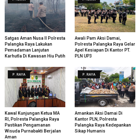
Satgas Aman Nusa II Polresta
Awali Pam Aksi Damai,
Palangka Raya Lakukan
Polresta Palangka Raya Gelar
Pemadaman Lanjutan
Apel Kesiapan Di Kantor PT.
Karhutla Di Kawasan Hiu Putih
PLN UP3
P. RAYA
P. RAYA
Kawal Kunjungan Ketua MA
Amankan Aksi Damai Di
RI, Polresta Palangka Raya
Kantor PLN, Polresta
Pastikan Pengamanan
Palangka Raya Kedepankan
Wisuda Purnabakti Berjalan
Sikap Humanis
Aman