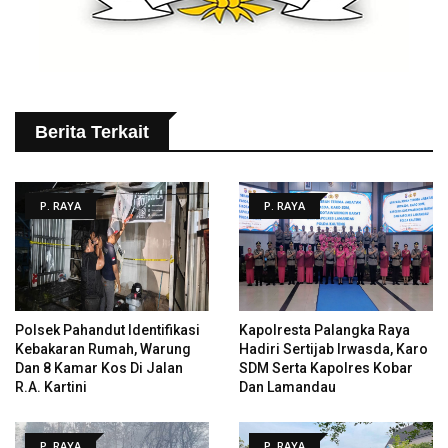
Berita Terkait
P. RAYA
P. RAYA
Polsek Pahandut Identifikasi
Kapolresta Palangka Raya
Kebakaran Rumah, Warung
Hadiri Sertijab Irwasda, Karo
Dan 8 Kamar Kos Di Jalan
SDM Serta Kapolres Kobar
R.A. Kartini
Dan Lamandau
P. RAYA
P. RAYA