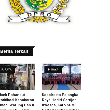
Berita Terkait
P. RAYA
P. RAYA
lsek Pahandut
Kapolresta Palangka
entifikasi Kebakaran
Raya Hadiri Sertijab
mah, Warung Dan 8
Irwasda, Karo SDM