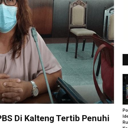
Po
BS Di Kalteng Tertib Penuhi
Id
Ru