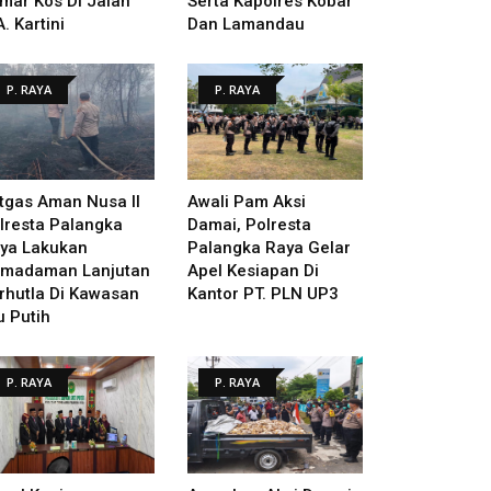
mar Kos Di Jalan
Serta Kapolres Kobar
A. Kartini
Dan Lamandau
P. RAYA
P. RAYA
tgas Aman Nusa II
Awali Pam Aksi
lresta Palangka
Damai, Polresta
ya Lakukan
Palangka Raya Gelar
madaman Lanjutan
Apel Kesiapan Di
rhutla Di Kawasan
Kantor PT. PLN UP3
u Putih
P. RAYA
P. RAYA