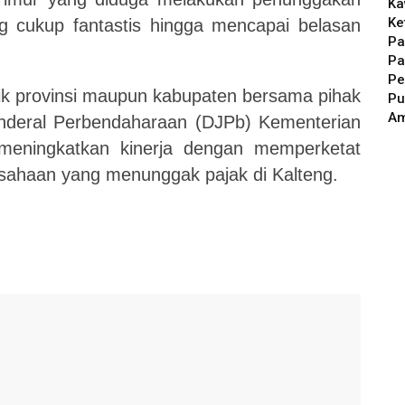
Ka
Ke
g cukup fantastis hingga mencapai belasan
Pa
Pa
Pe
 provinsi maupun kabupaten bersama pihak
Pu
A
enderal Perbendaharaan (DJPb) Kementerian
meningkatkan kinerja dengan memperketat
sahaan yang menunggak pajak di Kalteng.