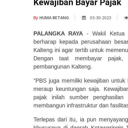
Kewajiban Bayar Pajak
By
HUMA BETANG
03-30-2023
PALANGKA RAYA
- Wakil Ketua
berharap kepada perusahaan besar
Kalteng ini agar tertib untuk meme
Dengan taat membayar pajak, a
pembangunan Kalteng
.
"PBS juga memiliki kewajiban untu
meraup keuntungan saja. Kewajiban
pajak inilah sumber penghasila
membangun infrastruktur dan fasilita
Terlepas dari itu, ia pun menyayan
khususnya di daerah Kotawaringin