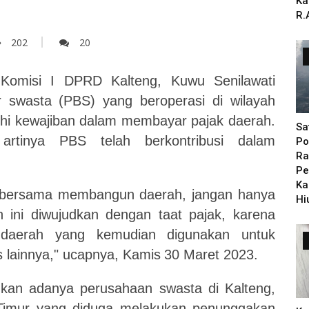
Ka
R.
202
20
 Komisi I DPRD Kalteng, Kuwu Senilawati
 swasta (PBS) yang beroperasi di wilayah
nuhi kewajiban dalam membayar pajak daerah.
Sa
rtinya PBS telah berkontribusi dalam
Po
Ra
Pe
Ka
k bersama membangun daerah, jangan hanya
Hi
 ini diwujudkan dengan taat pajak, karena
n daerah yang kemudian digunakan untuk
s lainnya," ucapnya,
Kamis
30
Maret 2023.
gkan adanya perusahaan swasta di Kalteng,
 Timur yang diduga melakukan penunggakan