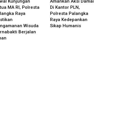
wal Kunjungan
Amankan Aksi Damai
tua MA RI, Polresta
Di Kantor PLN,
langka Raya
Polresta Palangka
stikan
Raya Kedepankan
ngamanan Wisuda
Sikap Humanis
rnabakti Berjalan
man