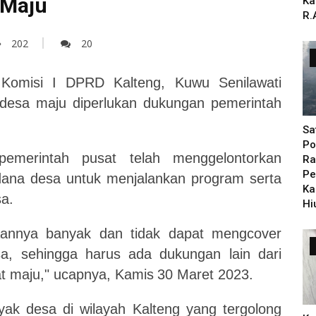
 Maju
Ka
R.
202
20
Komisi I DPRD Kalteng, Kuwu Senilawati
 desa maju
diperlukan
dukungan pemerintah
Sa
Po
emerintah pusat telah menggelontorkan
Ra
Pe
dana desa untuk menjalankan program serta
Ka
a.
Hi
aannya banyak dan tidak dapat mengcover
sa,
sehingga
harus ada dukungan lain dari
at maju," ucapnya,
Kamis
30
Maret 2023.
ak desa di wilayah Kalteng yang tergolong