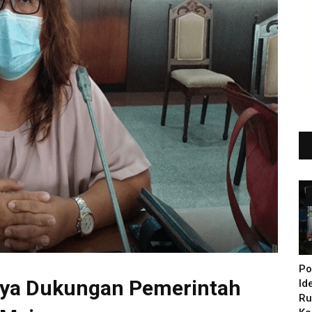
Po
nya Dukungan Pemerintah
Id
Ru