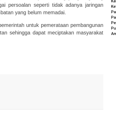
Ka
gai persoalan seperti tidak adanya jaringan
Ke
Pa
jembatan yang
belum
memadai.
Pa
Pe
pemerintah untuk pemerataan pembangunan
Pu
mbatan sehingga dapat meciptakan masyarakat
A