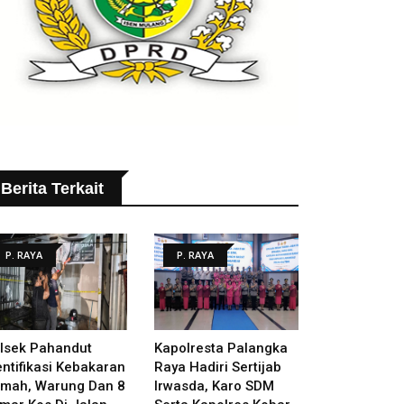
Berita Terkait
P. RAYA
P. RAYA
lsek Pahandut
Kapolresta Palangka
entifikasi Kebakaran
Raya Hadiri Sertijab
mah, Warung Dan 8
Irwasda, Karo SDM