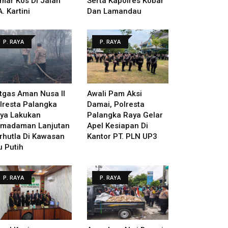
mar Kos Di Jalan
Serta Kapolres Kobar
A. Kartini
Dan Lamandau
P. RAYA
P. RAYA
tgas Aman Nusa II
Awali Pam Aksi
lresta Palangka
Damai, Polresta
ya Lakukan
Palangka Raya Gelar
madaman Lanjutan
Apel Kesiapan Di
rhutla Di Kawasan
Kantor PT. PLN UP3
u Putih
P. RAYA
P. RAYA