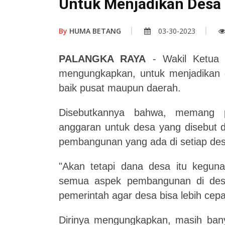
Untuk Menjadikan Desa
By
HUMA BETANG
03-30-2023
PALANGKA RAYA
- Wakil Ketua 
meng
ungkapkan,
untuk menjadikan
baik pusat maupun daerah.
Disebutkannya bahwa, memang p
anggaran untuk desa yang disebut 
pembangunan yang ada di setiap des
"Akan tetapi dana desa itu kegun
semua as
p
ek pembangunan di de
pemerintah agar desa bisa lebih cep
Dirinya mengungkapkan, masih bany