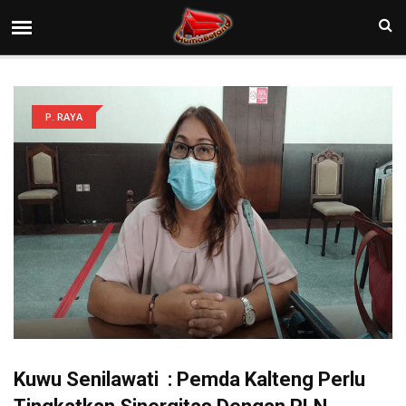
P. RAYA
Kuwu Senilawati : Pemda Kalteng Perlu