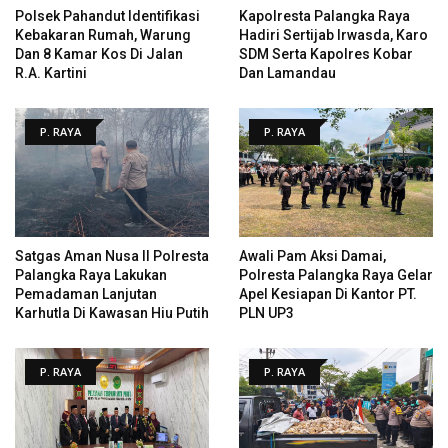
Polsek Pahandut Identifikasi
Kapolresta Palangka Raya
Kebakaran Rumah, Warung
Hadiri Sertijab Irwasda, Karo
Dan 8 Kamar Kos Di Jalan
SDM Serta Kapolres Kobar
R.A. Kartini
Dan Lamandau
P. RAYA
P. RAYA
Satgas Aman Nusa II Polresta
Awali Pam Aksi Damai,
Palangka Raya Lakukan
Polresta Palangka Raya Gelar
Pemadaman Lanjutan
Apel Kesiapan Di Kantor PT.
Karhutla Di Kawasan Hiu Putih
PLN UP3
P. RAYA
P. RAYA