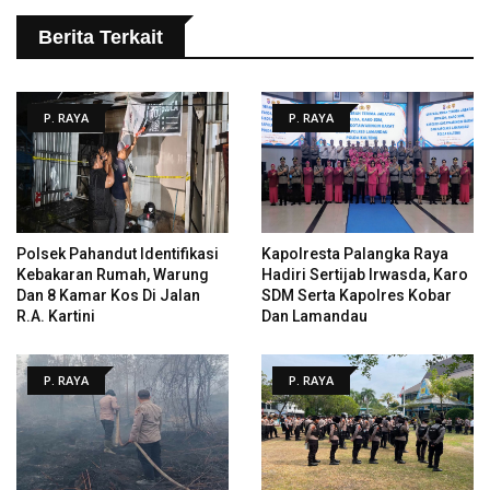
Berita Terkait
P. RAYA
P. RAYA
Polsek Pahandut Identifikasi
Kapolresta Palangka Raya
Kebakaran Rumah, Warung
Hadiri Sertijab Irwasda, Karo
Dan 8 Kamar Kos Di Jalan
SDM Serta Kapolres Kobar
R.A. Kartini
Dan Lamandau
P. RAYA
P. RAYA