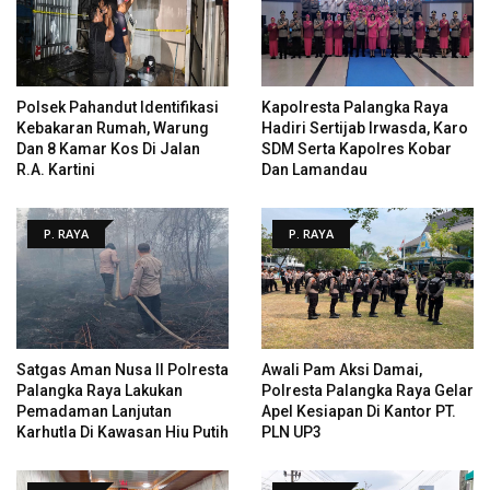
Polsek Pahandut Identifikasi
Kapolresta Palangka Raya
Kebakaran Rumah, Warung
Hadiri Sertijab Irwasda, Karo
Dan 8 Kamar Kos Di Jalan
SDM Serta Kapolres Kobar
R.A. Kartini
Dan Lamandau
P. RAYA
P. RAYA
Satgas Aman Nusa II Polresta
Awali Pam Aksi Damai,
Palangka Raya Lakukan
Polresta Palangka Raya Gelar
Pemadaman Lanjutan
Apel Kesiapan Di Kantor PT.
Karhutla Di Kawasan Hiu Putih
PLN UP3