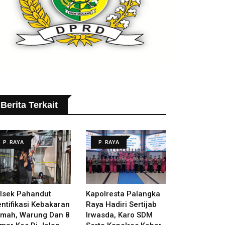
Berita Terkait
P. RAYA
P. RAYA
lsek Pahandut
Kapolresta Palangka
entifikasi Kebakaran
Raya Hadiri Sertijab
mah, Warung Dan 8
Irwasda, Karo SDM