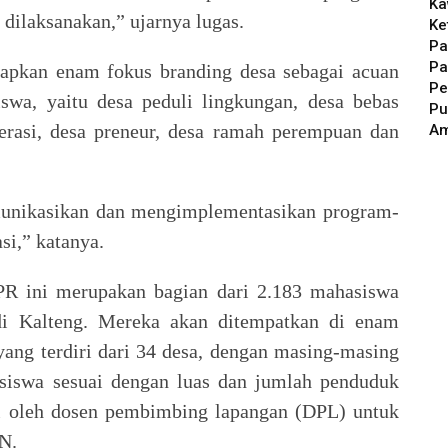
Ka
dilaksanakan,” ujarnya lugas.
Ke
Pa
Pa
tapkan enam fokus branding desa sebagai acuan
Pe
wa, yaitu desa peduli lingkungan, desa bebas
Pu
terasi, desa preneur, desa ramah perempuan dan
A
unikasikan dan mengimplementasikan program-
si,” katanya.
R ini merupakan bagian dari 2.183 mahasiswa
 di Kalteng. Mereka akan ditempatkan di enam
ang terdiri dari 34 desa, dengan masing-masing
iswa sesuai dengan luas dan jumlah penduduk
i oleh dosen pembimbing lapangan (DPL) untuk
N.