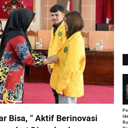
Po
Bisa, “ Aktif Berinovasi
Id
Ru