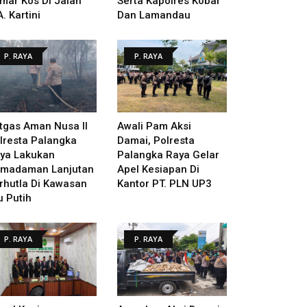
mar Kos Di Jalan
Serta Kapolres Kobar
A. Kartini
Dan Lamandau
P. RAYA
P. RAYA
tgas Aman Nusa II
Awali Pam Aksi
lresta Palangka
Damai, Polresta
ya Lakukan
Palangka Raya Gelar
madaman Lanjutan
Apel Kesiapan Di
rhutla Di Kawasan
Kantor PT. PLN UP3
u Putih
P. RAYA
P. RAYA