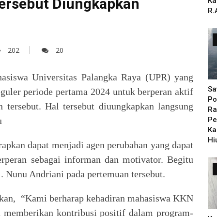
Tersebut Diungkapkan
Ka
R.
202
20
asiswa Universitas Palangka Raya (UPR) yang
Sa
uler periode pertama 2024 untuk berperan aktif
Po
 tersebut. Hal tersebut diuungkapkan langsung
Ra
u
Pe
Ka
Hi
apkan dapat menjadi agen perubahan yang dapat
erperan sebagai informan dan motivator. Begitu
j. Nunu Andriani pada pertemuan tersebut.
takan, “Kami berharap kehadiran mahasiswa KKN
 memberikan kontribusi positif dalam program-