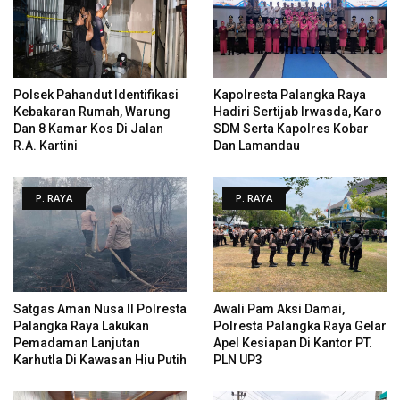
Polsek Pahandut Identifikasi
Kapolresta Palangka Raya
Kebakaran Rumah, Warung
Hadiri Sertijab Irwasda, Karo
Dan 8 Kamar Kos Di Jalan
SDM Serta Kapolres Kobar
R.A. Kartini
Dan Lamandau
P. RAYA
P. RAYA
Satgas Aman Nusa II Polresta
Awali Pam Aksi Damai,
Palangka Raya Lakukan
Polresta Palangka Raya Gelar
Pemadaman Lanjutan
Apel Kesiapan Di Kantor PT.
Karhutla Di Kawasan Hiu Putih
PLN UP3