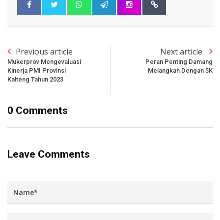
Previous article
Next article
Mukerprov Mengevaluasi
Peran Penting Damang
Kinerja PMI Provinsi
Melangkah Dengan 5K
Kalteng Tahun 2023
0 Comments
Leave Comments