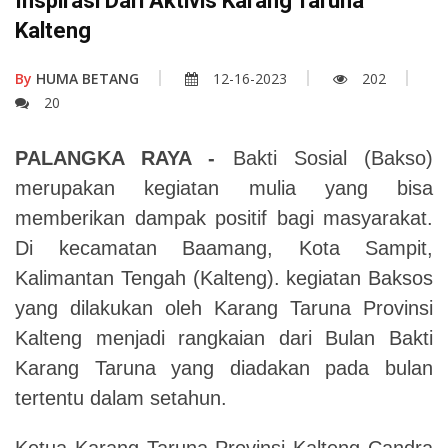
Inspirasi Dari Aktivis Karang Taruna
Kalteng
By
HUMA BETANG
12-16-2023
202
20
PALANGKA RAYA -
Bakti Sosial (Bakso)
merupakan kegiatan mulia yang bisa
memberikan dampak positif bagi masyarakat.
Di kecamatan Baamang, Kota Sampit,
Kalimantan Tengah (Kalteng). kegiatan Baksos
yang dilakukan oleh Karang Taruna Provinsi
Kalteng menjadi rangkaian dari Bulan Bakti
Karang Taruna yang diadakan pada bulan
tertentu dalam setahun.
Ketua Karang Taruna Provinsi Kalteng Candra