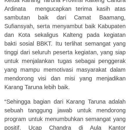
Ardinata mengucapkan terima kasih atas
sambutan baik dari Camat Baamang,
Sufiansyah, serta menyambut baik Kabupaten
dan Kota sekaligus Kalteng pada kegiatan
bakti sosial BBKT. Itu terlihat semangat yang
tinggi dari seluruh peserta kegiatan, yang siap
untuk menjalankan tugas sebagai penggerak
yang mampu memotivasi masyarakat dalam
mendorong visi dan misi yang menjadikan
Karang Taruna lebih baik.
“Sehingga bagian dari Karang Taruna adalah
sebuah tanggung jawab untuk mendorong
program untuk menumbuhkan semangat yang
positif. Ucap Chandra di Aula Kantor