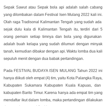
Sepak Sawut atau Sepak bola api adalah salah cabang
yang dilombakan dalam Festival Isen Mulang 2022 kali ini
.
O
lah raga Tradisonal Kalimantan Tengah yang sudah ada
sejak dulu kala di Kalimantan Tengah
itu,
terdiri dari 5
orang pemain
setiap timnya dan bola yang digunakan
adalah buah kelapa yang sudah dilumuri dengan minyak
tanah
,
kemudian dibakar dengan api
.
W
aktu lomba dua kali
sepuluh menit dengan dua babak pertandingan
.
Pada FESTIVAL BUDAYA ISEN MULANG Tahun 2022 ini
hanya diikuti oleh empat (4) tim
,
yaitu Kota Palangka Raya
,
Kabupaten Sukamara Kabupaten
K
uala
K
apuas
,
dan
kabupaten Barito Timur
.
Karena hanya ada empat tim yang
mendaftar ikut dalam lomba
,
maka pertandingan dilakukan