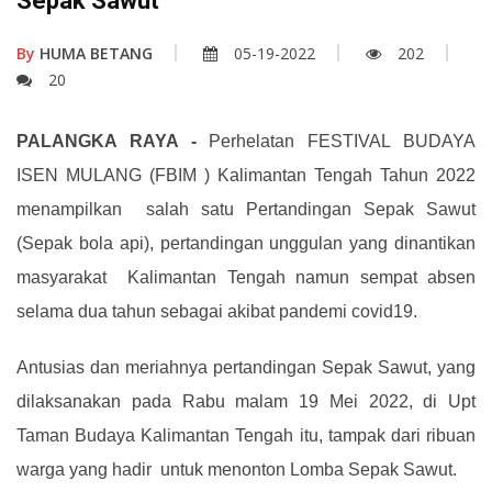
Sepak Sawut
By
HUMA BETANG
05-19-2022
202
20
PALANGKA RAYA
-
Perhelatan FESTIVAL BUDAYA
ISEN MULANG (FBIM ) Kalimantan Tengah Tahun 2022
m
enampilkan salah satu Pertandingan Sepak Sawut
(Sepak bola api)
,
pertandingan unggulan yang dinantikan
masyarakat Kalimantan Tengah
namun sempat absen
selama dua tahun sebagai akibat pandemi covid19
.
Antusias dan meriahnya pertandingan Sepak Sawut
,
yang
dilaksanakan pada
R
abu malam 19 Mei 2022, di Upt
Taman Budaya Kalimantan Tengah itu
,
tampak dari ribuan
warga yang hadir untuk menonton Lomba Sepak Sawut
.