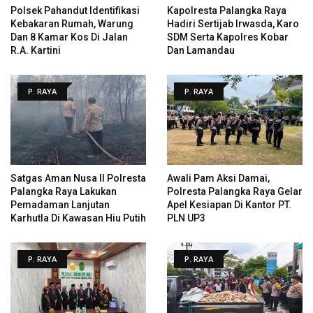
Polsek Pahandut Identifikasi
Kapolresta Palangka Raya
Kebakaran Rumah, Warung
Hadiri Sertijab Irwasda, Karo
Dan 8 Kamar Kos Di Jalan
SDM Serta Kapolres Kobar
R.A. Kartini
Dan Lamandau
P. RAYA
P. RAYA
Satgas Aman Nusa II Polresta
Awali Pam Aksi Damai,
Palangka Raya Lakukan
Polresta Palangka Raya Gelar
Pemadaman Lanjutan
Apel Kesiapan Di Kantor PT.
Karhutla Di Kawasan Hiu Putih
PLN UP3
P. RAYA
P. RAYA