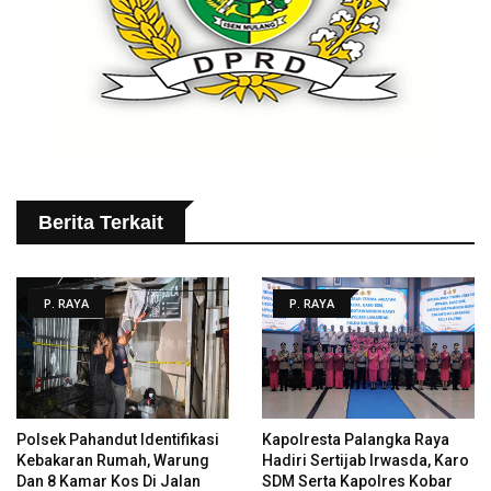
Berita Terkait
P. RAYA
P. RAYA
Polsek Pahandut Identifikasi
Kapolresta Palangka Raya
Kebakaran Rumah, Warung
Hadiri Sertijab Irwasda, Karo
Dan 8 Kamar Kos Di Jalan
SDM Serta Kapolres Kobar