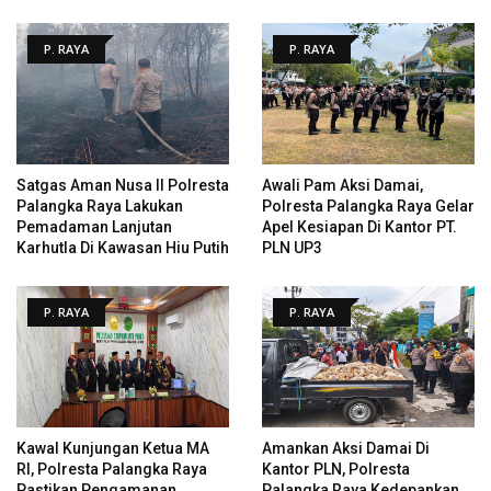
P. RAYA
P. RAYA
Satgas Aman Nusa II Polresta
Awali Pam Aksi Damai,
Palangka Raya Lakukan
Polresta Palangka Raya Gelar
Pemadaman Lanjutan
Apel Kesiapan Di Kantor PT.
Karhutla Di Kawasan Hiu Putih
PLN UP3
P. RAYA
P. RAYA
Kawal Kunjungan Ketua MA
Amankan Aksi Damai Di
RI, Polresta Palangka Raya
Kantor PLN, Polresta
Pastikan Pengamanan
Palangka Raya Kedepankan