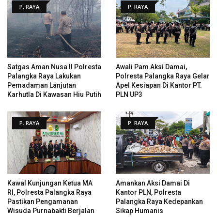
P. RAYA
P. RAYA
Satgas Aman Nusa II Polresta
Awali Pam Aksi Damai,
Palangka Raya Lakukan
Polresta Palangka Raya Gelar
Pemadaman Lanjutan
Apel Kesiapan Di Kantor PT.
Karhutla Di Kawasan Hiu Putih
PLN UP3
P. RAYA
P. RAYA
Kawal Kunjungan Ketua MA
Amankan Aksi Damai Di
RI, Polresta Palangka Raya
Kantor PLN, Polresta
Pastikan Pengamanan
Palangka Raya Kedepankan
Wisuda Purnabakti Berjalan
Sikap Humanis