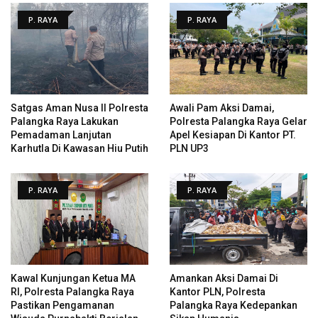
P. RAYA
P. RAYA
Satgas Aman Nusa II Polresta
Awali Pam Aksi Damai,
Palangka Raya Lakukan
Polresta Palangka Raya Gelar
Pemadaman Lanjutan
Apel Kesiapan Di Kantor PT.
Karhutla Di Kawasan Hiu Putih
PLN UP3
P. RAYA
P. RAYA
Kawal Kunjungan Ketua MA
Amankan Aksi Damai Di
RI, Polresta Palangka Raya
Kantor PLN, Polresta
Pastikan Pengamanan
Palangka Raya Kedepankan