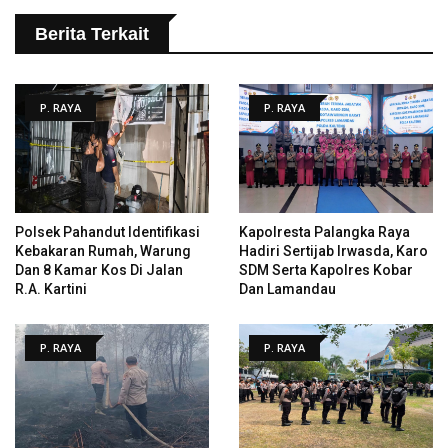
Berita Terkait
P. RAYA
P. RAYA
Polsek Pahandut Identifikasi
Kapolresta Palangka Raya
Kebakaran Rumah, Warung
Hadiri Sertijab Irwasda, Karo
Dan 8 Kamar Kos Di Jalan
SDM Serta Kapolres Kobar
R.A. Kartini
Dan Lamandau
P. RAYA
P. RAYA