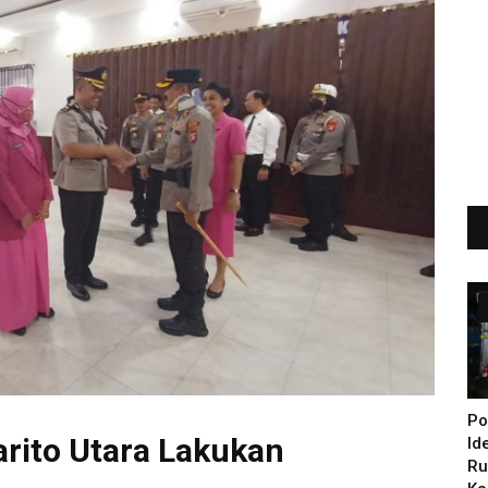
Po
arito Utara Lakukan
Id
Ru