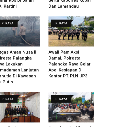
mar Kos Di Jalan
Serta Kapolres Kobar
A. Kartini
Dan Lamandau
P. RAYA
P. RAYA
tgas Aman Nusa II
Awali Pam Aksi
lresta Palangka
Damai, Polresta
ya Lakukan
Palangka Raya Gelar
madaman Lanjutan
Apel Kesiapan Di
rhutla Di Kawasan
Kantor PT. PLN UP3
u Putih
P. RAYA
P. RAYA