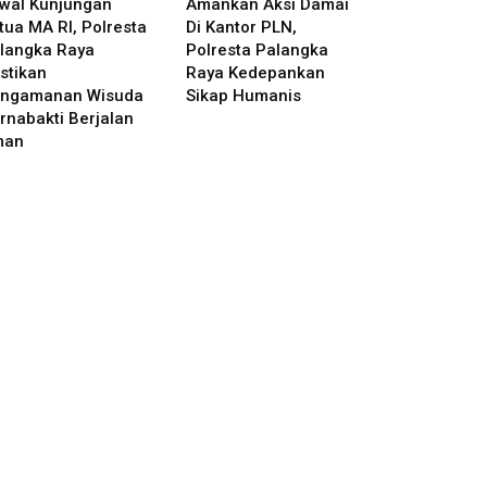
wal Kunjungan
Amankan Aksi Damai
tua MA RI, Polresta
Di Kantor PLN,
langka Raya
Polresta Palangka
stikan
Raya Kedepankan
ngamanan Wisuda
Sikap Humanis
rnabakti Berjalan
man