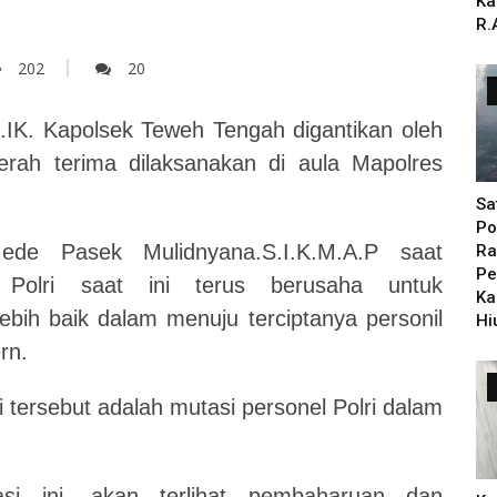
Ka
R.
202
20
.IK. Kapolsek Teweh Tengah digantikan oleh
erah terima dilaksanakan di aula Mapolres
Sa
Po
ede Pasek Mulidnyana.S.I.K.M.A.P saat
Ra
Pe
 Polri saat ini terus berusaha untuk
Ka
bih baik dalam menuju terciptanya personil
Hi
rn.
tersebut adalah mutasi personel Polri dalam
si ini, akan terlihat pembaharuan dan