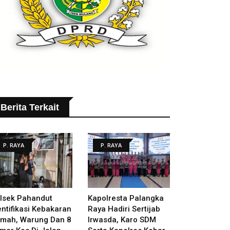
Berita Terkait
P. RAYA
P. RAYA
lsek Pahandut
Kapolresta Palangka
entifikasi Kebakaran
Raya Hadiri Sertijab
mah, Warung Dan 8
Irwasda, Karo SDM