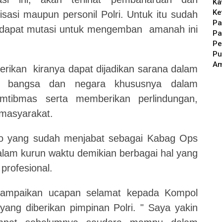
Ka
Ke
sasi maupun personil Polri. Untuk itu sudah
Pa
ndapat mutasi untuk mengemban amanah ini
Pa
Pe
Pu
A
erikan kiranya dapat dijadikan sarana dalam
a bangsa dan negara khususnya dalam
tibmas serta memberikan perlindungan,
masyarakat.
no yang sudah menjabat sebagai Kabag Ops
Dalam kurun waktu demikian berbagai hal yang
profesional.
yampaikan ucapan selamat kepada Kompol
ng diberikan pimpinan Polri. " Saya yakin