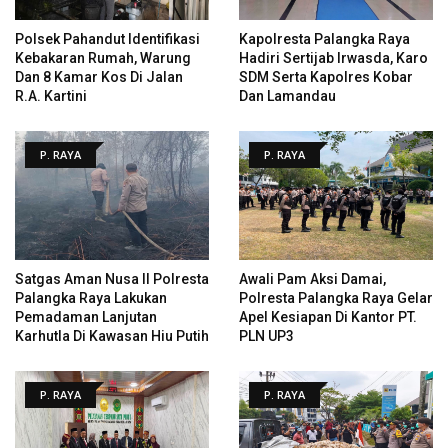
Polsek Pahandut Identifikasi
Kapolresta Palangka Raya
Kebakaran Rumah, Warung
Hadiri Sertijab Irwasda, Karo
Dan 8 Kamar Kos Di Jalan
SDM Serta Kapolres Kobar
R.A. Kartini
Dan Lamandau
P. RAYA
P. RAYA
Satgas Aman Nusa II Polresta
Awali Pam Aksi Damai,
Palangka Raya Lakukan
Polresta Palangka Raya Gelar
Pemadaman Lanjutan
Apel Kesiapan Di Kantor PT.
Karhutla Di Kawasan Hiu Putih
PLN UP3
P. RAYA
P. RAYA