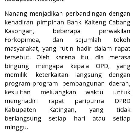
Nanang menjadikan perbandingan dengan
kehadiran pimpinan Bank Kalteng Cabang
Kasongan, beberapa perwakilan
Forkopimda, dan sejumlah tokoh
masyarakat, yang rutin hadir dalam rapat
tersebut. Oleh karena itu, dia merasa
bingung mengapa kepala OPD, yang
memiliki keterkaitan langsung dengan
program-program pembangunan daerah,
kesulitan meluangkan waktu untuk
menghadiri rapat paripurna DPRD
Kabupaten Katingan, yang tidak
berlangsung setiap hari atau setiap
minggu.