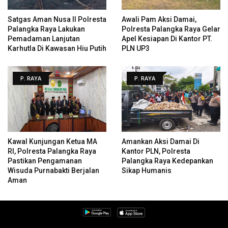
Satgas Aman Nusa II Polresta
Awali Pam Aksi Damai,
Palangka Raya Lakukan
Polresta Palangka Raya Gelar
Pemadaman Lanjutan
Apel Kesiapan Di Kantor PT.
Karhutla Di Kawasan Hiu Putih
PLN UP3
P. RAYA
P. RAYA
Kawal Kunjungan Ketua MA
Amankan Aksi Damai Di
RI, Polresta Palangka Raya
Kantor PLN, Polresta
Pastikan Pengamanan
Palangka Raya Kedepankan
Wisuda Purnabakti Berjalan
Sikap Humanis
Aman