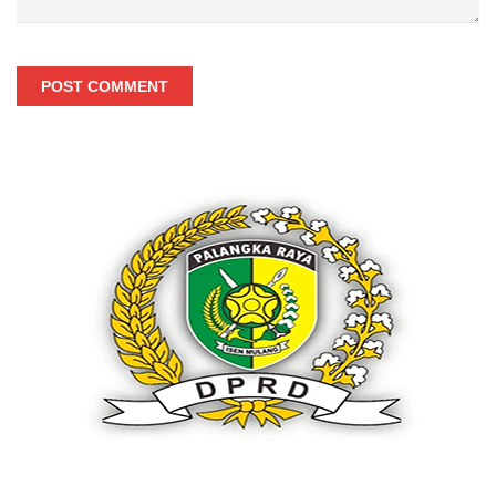
POST COMMENT