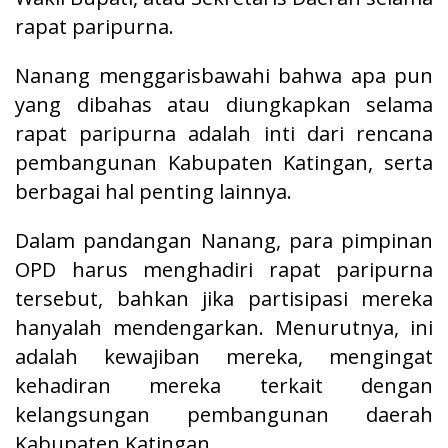
rapat paripurna.
Nanang menggarisbawahi bahwa apa pun
yang dibahas atau diungkapkan selama
rapat paripurna adalah inti dari rencana
pembangunan Kabupaten Katingan, serta
berbagai hal penting lainnya.
Dalam pandangan Nanang, para pimpinan
OPD harus menghadiri rapat paripurna
tersebut, bahkan jika partisipasi mereka
hanyalah mendengarkan. Menurutnya, ini
adalah kewajiban mereka, mengingat
kehadiran mereka terkait dengan
kelangsungan pembangunan daerah
Kabupaten Katingan.