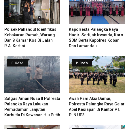
Polsek Pahandut Identifikasi
Kapolresta Palangka Raya
Kebakaran Rumah, Warung
Hadiri Sertijab Irwasda, Karo
Dan 8 Kamar Kos Di Jalan
SDM Serta Kapolres Kobar
R.A. Kartini
Dan Lamandau
P. RAYA
P. RAYA
Satgas Aman Nusa II Polresta
Awali Pam Aksi Damai,
Palangka Raya Lakukan
Polresta Palangka Raya Gelar
Pemadaman Lanjutan
Apel Kesiapan Di Kantor PT.
Karhutla Di Kawasan Hiu Putih
PLN UP3