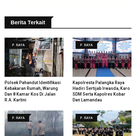
Berita Terkait
P. RAYA
P. RAYA
Polsek Pahandut Identifikasi
Kapolresta Palangka Raya
Kebakaran Rumah, Warung
Hadiri Sertijab Irwasda, Karo
Dan 8 Kamar Kos Di Jalan
SDM Serta Kapolres Kobar
R.A. Kartini
Dan Lamandau
P. RAYA
P. RAYA