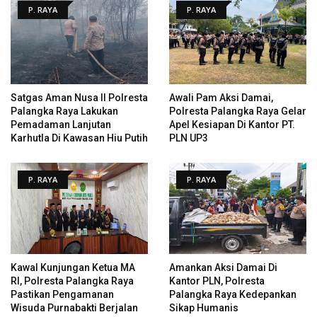
P. RAYA
P. RAYA
Satgas Aman Nusa II Polresta
Awali Pam Aksi Damai,
Palangka Raya Lakukan
Polresta Palangka Raya Gelar
Pemadaman Lanjutan
Apel Kesiapan Di Kantor PT.
Karhutla Di Kawasan Hiu Putih
PLN UP3
P. RAYA
P. RAYA
Kawal Kunjungan Ketua MA
Amankan Aksi Damai Di
RI, Polresta Palangka Raya
Kantor PLN, Polresta
Pastikan Pengamanan
Palangka Raya Kedepankan
Wisuda Purnabakti Berjalan
Sikap Humanis