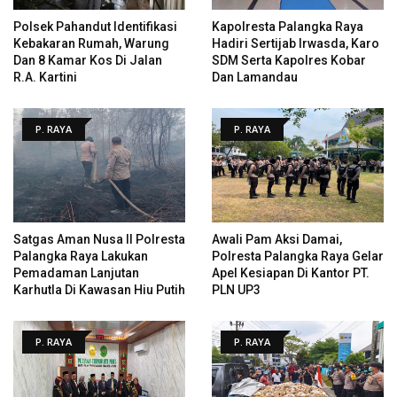
Polsek Pahandut Identifikasi
Kapolresta Palangka Raya
Kebakaran Rumah, Warung
Hadiri Sertijab Irwasda, Karo
Dan 8 Kamar Kos Di Jalan
SDM Serta Kapolres Kobar
R.A. Kartini
Dan Lamandau
P. RAYA
P. RAYA
Satgas Aman Nusa II Polresta
Awali Pam Aksi Damai,
Palangka Raya Lakukan
Polresta Palangka Raya Gelar
Pemadaman Lanjutan
Apel Kesiapan Di Kantor PT.
Karhutla Di Kawasan Hiu Putih
PLN UP3
P. RAYA
P. RAYA