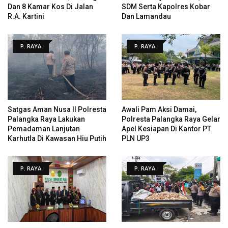
Dan 8 Kamar Kos Di Jalan
SDM Serta Kapolres Kobar
R.A. Kartini
Dan Lamandau
P. RAYA
P. RAYA
Satgas Aman Nusa II Polresta
Awali Pam Aksi Damai,
Palangka Raya Lakukan
Polresta Palangka Raya Gelar
Pemadaman Lanjutan
Apel Kesiapan Di Kantor PT.
Karhutla Di Kawasan Hiu Putih
PLN UP3
P. RAYA
P. RAYA