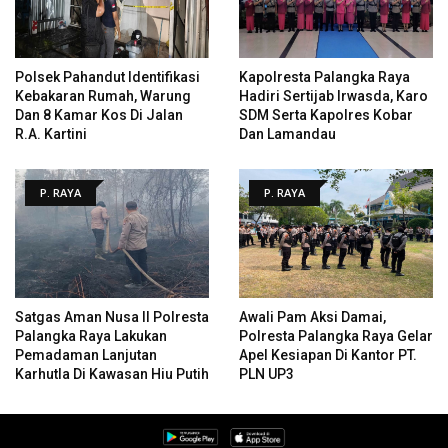
Polsek Pahandut Identifikasi
Kapolresta Palangka Raya
Kebakaran Rumah, Warung
Hadiri Sertijab Irwasda, Karo
Dan 8 Kamar Kos Di Jalan
SDM Serta Kapolres Kobar
R.A. Kartini
Dan Lamandau
P. RAYA
P. RAYA
Satgas Aman Nusa II Polresta
Awali Pam Aksi Damai,
Palangka Raya Lakukan
Polresta Palangka Raya Gelar
Pemadaman Lanjutan
Apel Kesiapan Di Kantor PT.
Karhutla Di Kawasan Hiu Putih
PLN UP3