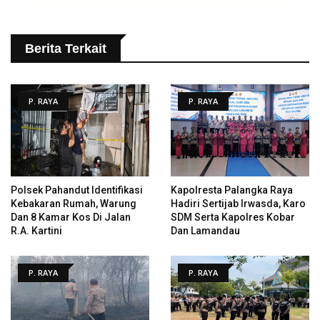
Berita Terkait
P. RAYA
P. RAYA
Polsek Pahandut Identifikasi
Kapolresta Palangka Raya
Kebakaran Rumah, Warung
Hadiri Sertijab Irwasda, Karo
Dan 8 Kamar Kos Di Jalan
SDM Serta Kapolres Kobar
R.A. Kartini
Dan Lamandau
P. RAYA
P. RAYA