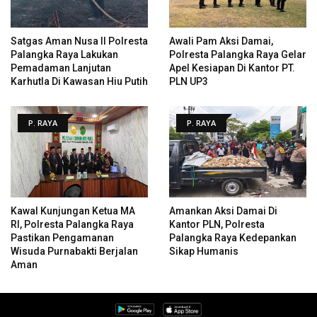
Satgas Aman Nusa II Polresta
Awali Pam Aksi Damai,
Palangka Raya Lakukan
Polresta Palangka Raya Gelar
Pemadaman Lanjutan
Apel Kesiapan Di Kantor PT.
Karhutla Di Kawasan Hiu Putih
PLN UP3
P. RAYA
P. RAYA
Kawal Kunjungan Ketua MA
Amankan Aksi Damai Di
RI, Polresta Palangka Raya
Kantor PLN, Polresta
Pastikan Pengamanan
Palangka Raya Kedepankan
Wisuda Purnabakti Berjalan
Sikap Humanis
Aman