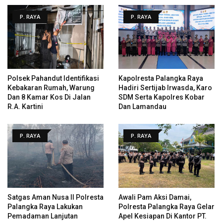
P. RAYA
P. RAYA
Polsek Pahandut Identifikasi
Kapolresta Palangka Raya
Kebakaran Rumah, Warung
Hadiri Sertijab Irwasda, Karo
Dan 8 Kamar Kos Di Jalan
SDM Serta Kapolres Kobar
R.A. Kartini
Dan Lamandau
P. RAYA
P. RAYA
Satgas Aman Nusa II Polresta
Awali Pam Aksi Damai,
Palangka Raya Lakukan
Polresta Palangka Raya Gelar
Pemadaman Lanjutan
Apel Kesiapan Di Kantor PT.