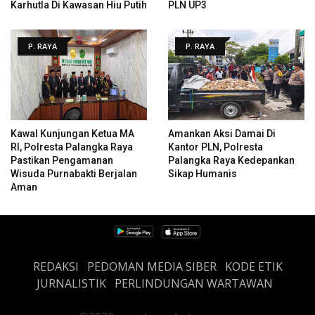
Karhutla Di Kawasan Hiu Putih
PLN UP3
P. RAYA
P. RAYA
Kawal Kunjungan Ketua MA
Amankan Aksi Damai Di
RI, Polresta Palangka Raya
Kantor PLN, Polresta
Pastikan Pengamanan
Palangka Raya Kedepankan
Wisuda Purnabakti Berjalan
Sikap Humanis
Aman
REDAKSI
PEDOMAN MEDIA SIBER
KODE ETIK
JURNALISTIK
PERLINDUNGAN WARTAWAN