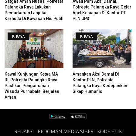
Satgas Aman Nusa II Polresta
Awali Pam Aksi Damai,
Palangka Raya Lakukan
Polresta Palangka Raya Gelar
Pemadaman Lanjutan
Apel Kesiapan Di Kantor PT.
Karhutla Di Kawasan Hiu Putih
PLN UP3
P. RAYA
P. RAYA
Kawal Kunjungan Ketua MA
Amankan Aksi Damai Di
RI, Polresta Palangka Raya
Kantor PLN, Polresta
Pastikan Pengamanan
Palangka Raya Kedepankan
Wisuda Purnabakti Berjalan
Sikap Humanis
Aman
REDAKSI
PEDOMAN MEDIA SIBER
KODE ETIK