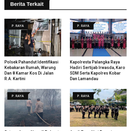
Berita Terkait
P. RAYA
P. RAYA
Polsek Pahandut Identifikasi
Kapolresta Palangka Raya
Kebakaran Rumah, Warung
Hadiri Sertijab Irwasda, Karo
Dan 8 Kamar Kos Di Jalan
SDM Serta Kapolres Kobar
R.A. Kartini
Dan Lamandau
P. RAYA
P. RAYA