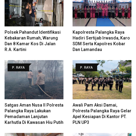
Polsek Pahandut Identifikasi
Kapolresta Palangka Raya
Kebakaran Rumah, Warung
Hadiri Sertijab Irwasda, Karo
Dan 8 Kamar Kos Di Jalan
SDM Serta Kapolres Kobar
R.A. Kartini
Dan Lamandau
P. RAYA
P. RAYA
Satgas Aman Nusa II Polresta
Awali Pam Aksi Damai,
Palangka Raya Lakukan
Polresta Palangka Raya Gelar
Pemadaman Lanjutan
Apel Kesiapan Di Kantor PT.
Karhutla Di Kawasan Hiu Putih
PLN UP3