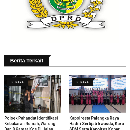
Berita Terkait
P. RAYA
P. RAYA
Polsek Pahandut Identifikasi
Kapolresta Palangka Raya
Kebakaran Rumah, Warung
Hadiri Sertijab Irwasda, Karo
Dan 8 Kamar Kos Di Jalan
SDM Serta Kapolres Kobar